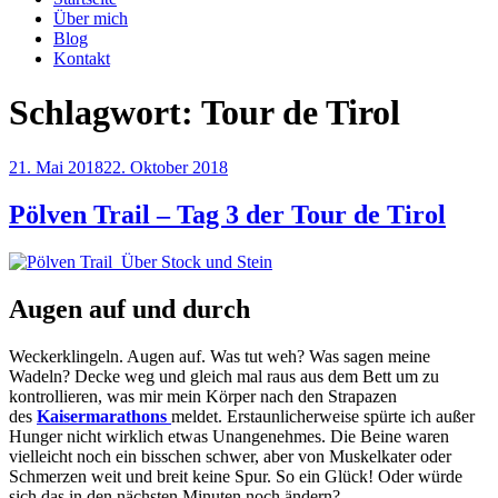
Über mich
Blog
Kontakt
Schlagwort:
Tour de Tirol
Veröffentlicht
21. Mai 2018
22. Oktober 2018
am
Pölven Trail – Tag 3 der Tour de Tirol
Augen auf und durch
Weckerklingeln. Augen auf. Was tut weh? Was sagen meine
Wadeln? Decke weg und gleich mal raus aus dem Bett um zu
kontrollieren, was mir mein Körper nach den Strapazen
des
Kaisermarathons
meldet. Erstaunlicherweise spürte ich außer
Hunger nicht wirklich etwas Unangenehmes. Die Beine waren
vielleicht noch ein bisschen schwer, aber von Muskelkater oder
Schmerzen weit und breit keine Spur. So ein Glück! Oder würde
sich das in den nächsten Minuten noch ändern?