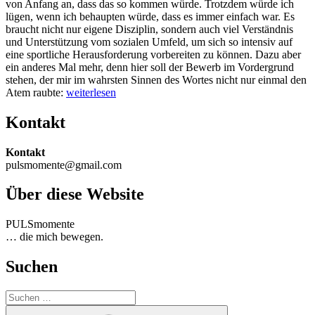
von Anfang an, dass das so kommen würde. Trotzdem würde ich
lügen, wenn ich behaupten würde, dass es immer einfach war. Es
braucht nicht nur eigene Disziplin, sondern auch viel Verständnis
und Unterstützung vom sozialen Umfeld, um sich so intensiv auf
eine sportliche Herausforderung vorbereiten zu können. Dazu aber
ein anderes Mal mehr, denn hier soll der Bewerb im Vordergrund
stehen, der mir im wahrsten Sinnen des Wortes nicht nur einmal den
„Söller-
Atem raubte:
weiterlesen
Zehner
–
Kontakt
Tag
1
Kontakt
der
pulsmomente@gmail.com
Tour
de
Über diese Website
Tirol“
PULSmomente
… die mich bewegen.
Suchen
Suche
nach:
Suchen