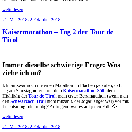
„Pölven
weiterlesen
Trail
Veröffentlicht
21. Mai 2018
22. Oktober 2018
–
am
Tag
3
Kaisermarathon – Tag 2 der Tour de
der
Tirol
Tour
de
Tirol“
Immer dieselbe schwierige Frage: Was
ziehe ich an?
Ich bin zwar noch nie einen Marathon im Flachen gelaufen, dafür
lag am Samstagmorgen mit dem
Kaisermarathon Söll
, dem
Highlight der
Tour de Tirol
,
mein erster Bergmarathon (wenn man
den
Schwarzach Trail
nicht mitzählt, der sogar länger war) vor mir.
Leichtsinnig oder mutig? Aufregend war es auf jeden Fall! 🙂
„Kaisermarathon
weiterlesen
–
Veröffentlicht
21. Mai 2018
22. Oktober 2018
Tag
am