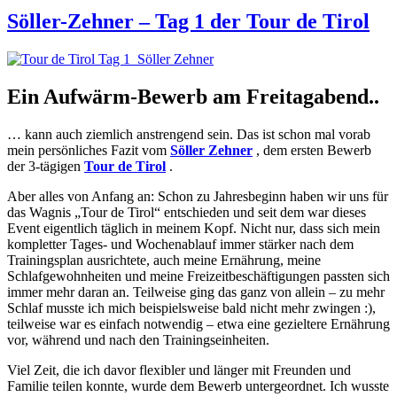
2
der
Söller-Zehner – Tag 1 der Tour de Tirol
Tour
de
Tirol“
Ein Aufwärm-Bewerb am Freitagabend..
… kann auch ziemlich anstrengend sein. Das ist schon mal vorab
mein persönliches Fazit vom
Söller Zehner
, dem ersten Bewerb
der 3-tägigen
Tour de Tirol
.
Aber alles von Anfang an: Schon zu Jahresbeginn haben wir uns für
das Wagnis „Tour de Tirol“ entschieden und seit dem war dieses
Event eigentlich täglich in meinem Kopf. Nicht nur, dass sich mein
kompletter Tages- und Wochenablauf immer stärker nach dem
Trainingsplan ausrichtete, auch meine Ernährung, meine
Schlafgewohnheiten und meine Freizeitbeschäftigungen passten sich
immer mehr daran an. Teilweise ging das ganz von allein – zu mehr
Schlaf musste ich mich beispielsweise bald nicht mehr zwingen :),
teilweise war es einfach notwendig – etwa eine gezieltere Ernährung
vor, während und nach den Trainingseinheiten.
Viel Zeit, die ich davor flexibler und länger mit Freunden und
Familie teilen konnte, wurde dem Bewerb untergeordnet. Ich wusste