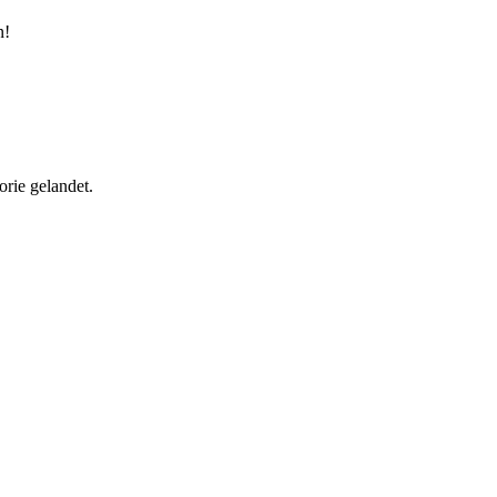
n!
rie gelandet.