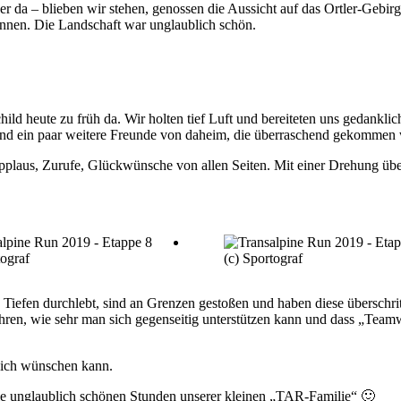
r da – blieben wir stehen, genossen die Aussicht auf das Ortler-Gebir
nnen. Die Landschaft war unglaublich schön.
ild heute zu früh da. Wir holten tief Luft und bereiteten uns gedanklic
 und ein paar weitere Freunde von daheim, die überraschend gekommen w
pplaus, Zurufe, Glückwünsche von allen Seiten. Mit einer Drehung übers
tograf
(c) Sportograf
Tiefen durchlebt, sind an Grenzen gestoßen und haben diese überschri
ahren, wie sehr man sich gegenseitig unterstützen kann und dass „Te
sich wünschen kann.
die unglaublich schönen Stunden unserer kleinen „TAR-Familie“ 🙂