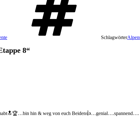
nte
Schlagwörter
Alpen
Etappe 8“
habt🔝🏆…bin hin & weg von euch Beiden👍…genial….spannend….