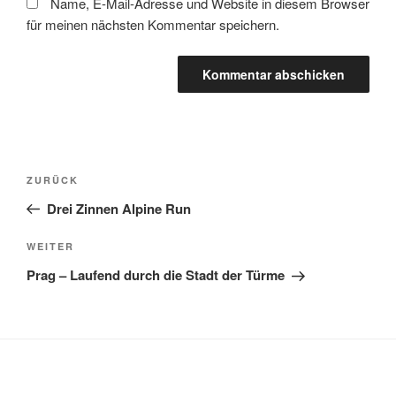
Name, E-Mail-Adresse und Website in diesem Browser
für meinen nächsten Kommentar speichern.
Beitragsnavigation
Vorheriger
ZURÜCK
Beitrag
Drei Zinnen Alpine Run
Nächster
WEITER
Beitrag
Prag – Laufend durch die Stadt der Türme