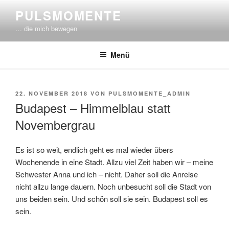
Zum
PULSMOMENTE
Inhalt
… die mich bewegen
springen
Menü
VERÖFFENTLICHT
22. NOVEMBER 2018
VON
PULSMOMENTE_ADMIN
AM
Budapest – Himmelblau statt
Novembergrau
Es ist so weit, endlich geht es mal wieder übers
Wochenende in eine Stadt. Allzu viel Zeit haben wir – meine
Schwester Anna und ich – nicht. Daher soll die Anreise
nicht allzu lange dauern. Noch unbesucht soll die Stadt von
uns beiden sein. Und schön soll sie sein. Budapest soll es
sein.