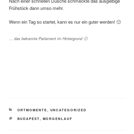
Nach einer schnellen Dusche schmeckte das ausgiebige
Frühstück dann umso mehr.
Wenn ein Tag so startet, kann es nur ein guter werden! 🙂
… das bekannte Parlament im Hintergrund 🙂
KATEGORIEN
ORTMOMENTE
,
UNCATEGORIZED
SCHLAGWÖRTER
BUDAPEST
,
MORGENLAUF