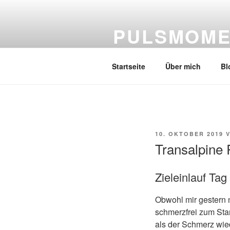
Zum
Inhalt
PULSMOME
springen
… die mich bewegen
Startseite
Über mich
Bl
VERÖFFENTLICHT
10. OKTOBER 2019
AM
Transalpine
Zieleinlauf Ta
Obwohl mir gestern n
schmerzfrei zum Star
als der Schmerz wied