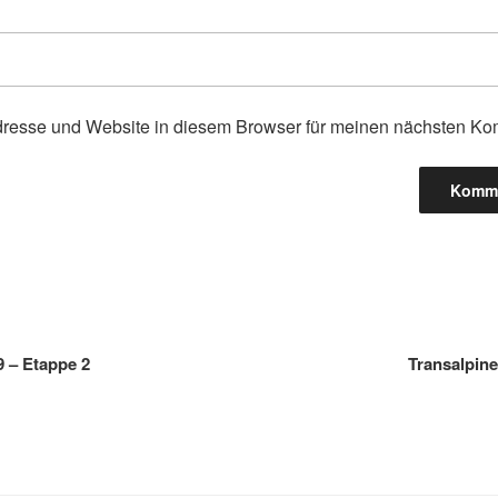
resse und Website in diesem Browser für meinen nächsten Ko
gation
9 – Etappe 2
Transalpine