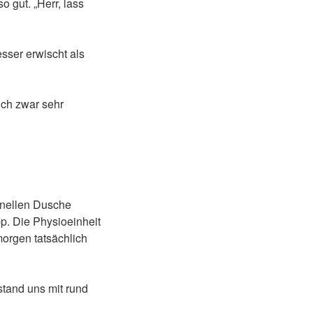
 gut. „Herr, lass
sser erwischt als
ich zwar sehr
chnellen Dusche
pp. Die Physioeinheit
orgen tatsächlich
stand uns mit rund