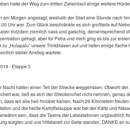
ben hatte der Weg zum dritten Zieleinlauf einige weitere Hürde
n am Morgen angesagt, weshalb der Start eine Stunde nach hin
:00 Uhr war. Zum Glück beschränkte es sich großteils auf Nebel
waren trotzdem ziemlich nass und gatschig, dementsprechend of
entration gefragt, aber für Petra und mich ging es bis zur erste
ir zu „Hulapalu“ unsere Trinkblasen auf und liefen einige flache 
emlich steiler Anstieg wartete.
n
r Nacht hatten einen Teil der Strecke weggerissen. Obwohl der
hert war, ließ es sich der Streckenchef nicht nehmen, genau do
, dass wir alle heil hinüber kamen. Nach 26 Kilometern freuten
tation und die heiße Kartoffelsuppe war bei der Kälte und Näss
l erwähnt sein, dass die Teams der Labestationen unglaublich fr
ung sorgten und uns hilfsbereit zur Seite standen. DANKE an e