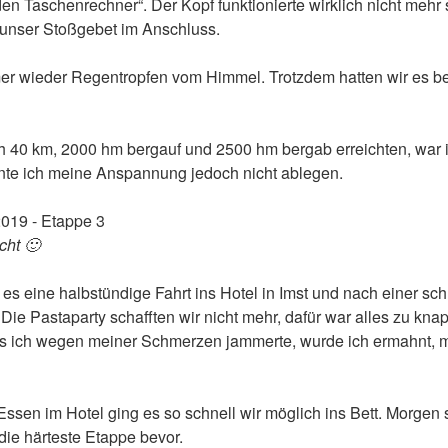
Taschenrechner“. Der Kopf funktionierte wirklich nicht mehr so
e unser Stoßgebet im Anschluss.
mer wieder Regentropfen vom Himmel. Trotzdem hatten wir es be
h 40 km, 2000 hm bergauf und 2500 hm bergab erreichten, war 
nnte ich meine Anspannung jedoch nicht ablegen.
cht 🙂
 es eine halbstündige Fahrt ins Hotel in Imst und nach einer s
 Die Pastaparty schafften wir nicht mehr, dafür war alles zu kna
s ich wegen meiner Schmerzen jammerte, wurde ich ermahnt, m
sen im Hotel ging es so schnell wir möglich ins Bett. Morgen 
ie härteste Etappe bevor.