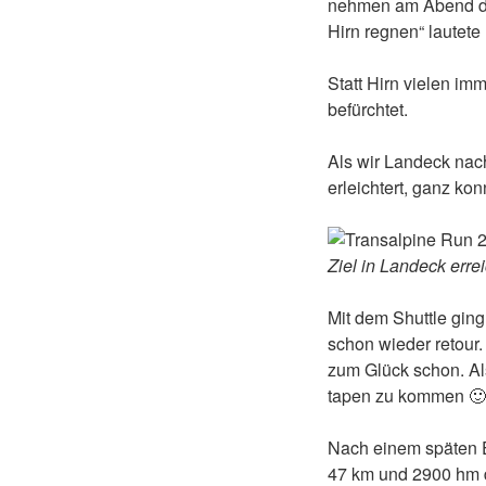
nehmen am Abend den 
Hirn regnen“ lautet
Statt Hirn vielen im
befürchtet.
Als wir Landeck nac
erleichtert, ganz ko
Ziel in Landeck errei
Mit dem Shuttle ging
schon wieder retour.
zum Glück schon. Al
tapen zu kommen 🙂
Nach einem späten Es
47 km und 2900 hm d