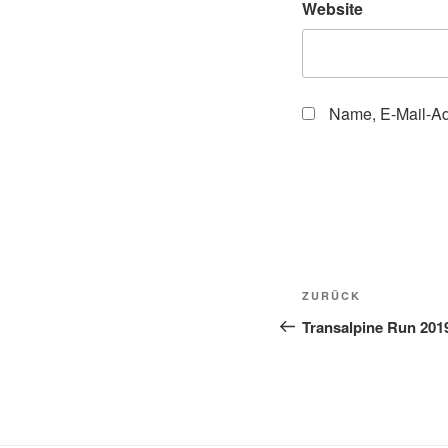
Website
Name, E-Mail-Ad
Beitragsnavi
Vorheriger
ZURÜCK
Beitrag
Transalpine Run 201