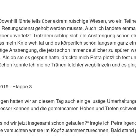
wnhill führte teils über extrem rutschige Wiesen, wo ein Teiln
 Rettungsdienst geholt werden musste. Auch ich landete einma
ber unverletzt. Trotzdem schlug sich die Anstrengung schon ei
ass mein Knie weh tat und es körperlich schön langsam ganz ein
tige Anstrengung, die jetzt schon immer deutlicher zu spüren w
 Als ob sie es gespürt hatte, drückte mich Petra plötzlich fest u
 Schon konnte ich meine Tränen leichter wegblinzeln und es gin
gen hatten wir an diesem Tag auch einige lustige Unterhaltun
le besser kennen und die gemeinsamen Höhen und Tiefen schwe
 sind wir jetzt insgesamt schon gelaufen?“ fragte ich Petra irge
ide versuchten wir sie im Kopf zusammenzurechnen. Bald stand j