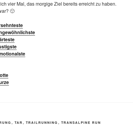
ich vier Mal, das morgige Ziel bereits erreicht zu haben.
war? 🙂
Ersehnteste
 Ungewöhnlichste
ärteste
ustigste
Emotionalste
lotte
Kurze
R
RUNG
,
TAR
,
TRAILRUNNING
,
TRANSALPINE RUN