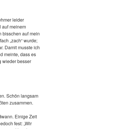
ehmer leider
l auf meinem
n bisschen auf mein
fach „zach“ wurde;
ar. Damit musste ich
nd meinte, dass es
g wieder besser
gen. Schön langsam
ißten zusammen.
ndwann. Einige Zeit
edoch fest: „Wir