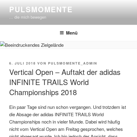
Zum
PULSMOMENTE
Inhalt
… die mich bewegen
springen
Menü
VERÖFFENTLICHT
6. JULI 2018
VON
PULSMOMENTE_ADMIN
AM
Vertical Open – Auftakt der adidas
INFINITE TRAILS World
Championships 2018
Ein paar Tage sind nun schon vergangen. Und trotzdem ist
die Absage der adidas INFINITE TRAILS World
Championships noch in vieler Munde. Dabei wird häufig
nicht vom Vertical Open am Freitag gesprochen, welches
nicht abgesagt wurde. Ich bin jedoch der Ansicht, dass